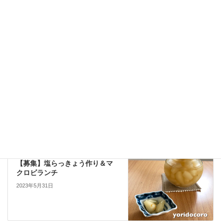
夏越しの祓え
少人数制
水無月和菓子
紫陽花の巻寿司
６月和菓子
workshop-etc
前の記事
かも先生の”足から健やかに”
2023年5月21日
lesson
次の記事
【募集】塩らっきょう作り＆マ
クロビランチ
2023年5月31日