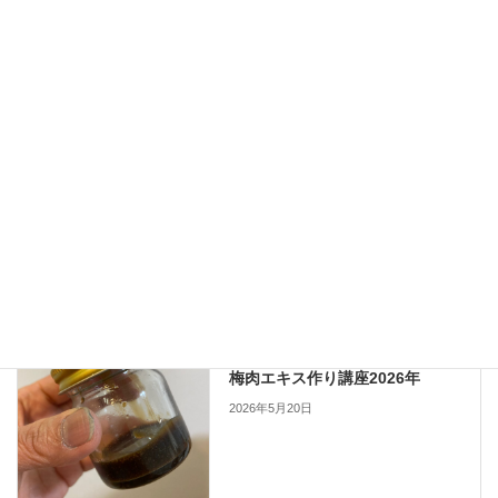
【募集】早春のマクロビ御膳と薬膳茶の会
2025年2月21日
lesson
カテゴリー
よりどころ
グルテンフリー
ビーガン
タグ
ベジカレー
ベジタリアン
マクロビ
世田谷経堂
塩らっきょう手作り
手作り保存食
自宅教室
lesson
前の記事
梅肉エキス作り講座2026年
2026年5月20日