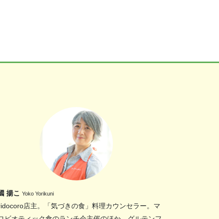
國 揚こ
Yoko Yorikuni
oridocoro店主。「気づきの食」料理カウンセラー。マ
ロビオティック食のランチ会主催のほか、グルテンフ