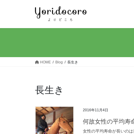
コ
ナ
ン
ビ
テ
ゲ
ン
ー
ツ
シ
へ
ョ
ス
ン
キ
に
ッ
移
HOME
Blog
長生き
プ
動
長生き
2016年11月4日
何故女性の平均寿
女性の平均寿命が長いのは日