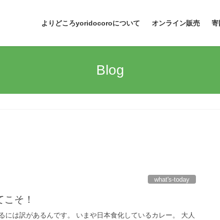
よりどころyoridocoroについて
オンライン販売
寄
Blog
what's-today
てこそ！
るには訳があるんです。 いまや日本食化しているカレー。 大人