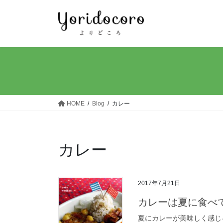
コ
ナ
ン
ビ
テ
ゲ
ン
ー
ツ
シ
へ
ョ
ス
ン
キ
に
ッ
移
HOME
Blog
カレー
プ
動
カレー
2017年7月21日
カレーは夏に食べ
夏にカレーが美味しく感じ