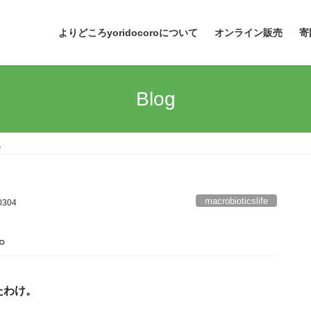
よりどころyoridocoroについて
オンライン販売
寄
Blog
。
macrobioticslife
0304
。
たわけ。