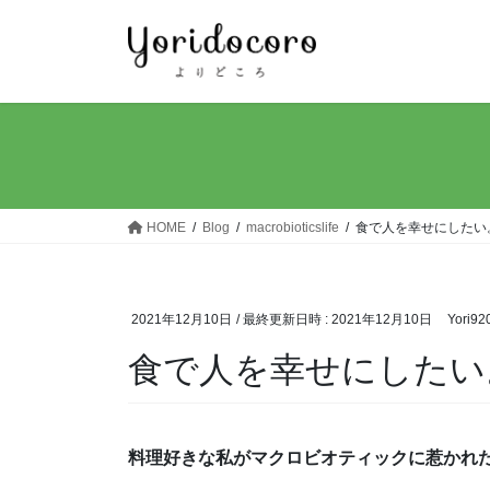
コ
ナ
ン
ビ
テ
ゲ
ン
ー
ツ
シ
へ
ョ
ス
ン
キ
に
ッ
移
HOME
Blog
macrobioticslife
食で人を幸せにしたい
プ
動
2021年12月10日
/ 最終更新日時 :
2021年12月10日
Yori92
食で人を幸せにしたい
料理好きな私がマクロビオティックに惹かれ