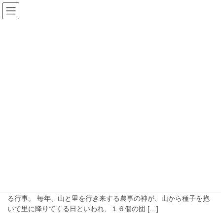
コ
ナ
ン
ビ
テ
ゲ
ン
ー
Blog
ツ
シ
へ
ョ
ス
ン
HOME
Blog
十六団子
キ
に
ッ
移
プ
動
十六団子
2016年3月16日
what's-today
十六団子
３月１６日は十六団子の日 東北地方の各地に残る風習で、この日
に田の神が山から戻ってくるとされ、団子を16個供えて神を迎え
る行事。 毎年、山と里を行き来する農事の神が、山から種子を抱
いて里に降りてくる日といわれ、１６個の団 […]